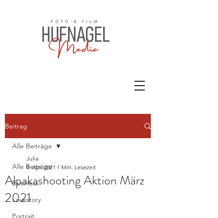
Beitrag
Alle Beiträge
Julia
Alle Beiträge
9. Apr. 2021
1 Min. Lesezeit
Alpakashooting Aktion März
Business
2021
Lovestory
Portrait