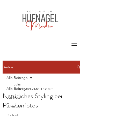
Beitrag
Alle Beiträge
Julia
Alle Beiträge
20. Apr. 2021
2 Min. Lesezeit
Natürliches Styling bei
Business
Pärchenfotos
Lovestory
Portrait