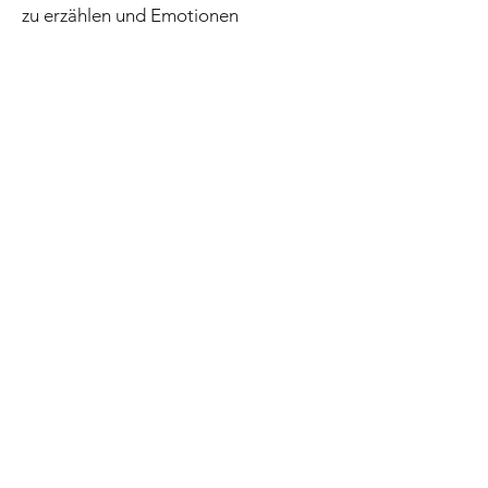
zu erzählen und Emotionen
einzufangen.
Ich freue mich darauf, dich bei einem
Fotoshooting begrüßen zu dürfen.
Lasst uns die Magie der Momente
einfangen!
Einblick in bisherige
Fotoshootings