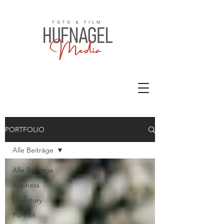
PORTFOLIO
Alle Beiträge
Alle Beiträge
Business
Lovestory
Portrait