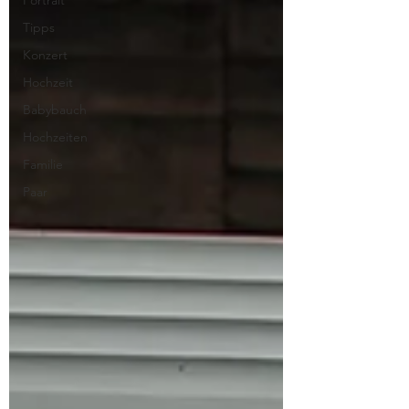
Portrait
Tipps
Konzert
Hochzeit
Babybauch
Hochzeiten
Familie
Paar