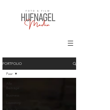
PORTFOLIO
Paar
Alle
Beiträge
Business
Lovestory