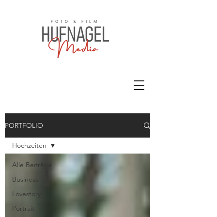
PORTFOLIO
Hochzeiten
Alle Beiträge
Business
Lovestory
Portrait