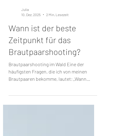
Julia
10. Dez. 2025
2 Min. Lesezeit
Wann ist der beste
Zeitpunkt für das
Brautpaarshooting?
Brautpaarshooting im Wald Eine der
häufigsten Fragen, die ich von meinen
Brautpaaren bekomme, lautet: „Wann
sollen wir das Brautpaarshooting machen?“
Und die Antwort ist: Es gibt mehrere gute
Möglichkeiten – welche davon am besten zu
euch passt, hängt von eurem Ablauf, eurer
Persönlichkeit und der Stimmung ab, die ihr