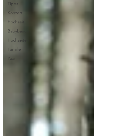
Tipps
Konzert
Hochzeit
Babybauch
Hochzeiten
Familie
Paar