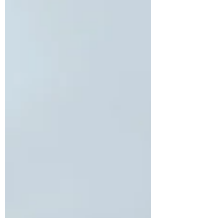
euch wünscht. Hier stelle ich euch die drei
beliebtesten Varianten vor, die sich in den
letzten Jahren immer wieder bewährt
haben: 1. Vor der Trauung – ganz in