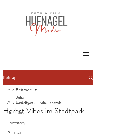
Beitrag
Alle Beiträge
Julia
Alle Beiträge
12. Jan. 2022
1 Min. Lesezeit
Herbst Vibes im Stadtpark
Business
Lovestory
Portrait