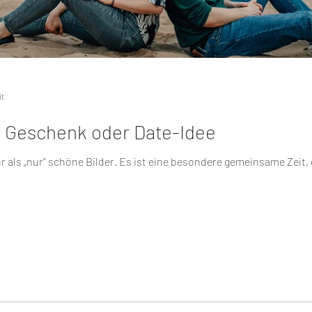
it
s Geschenk oder Date-Idee
r als „nur“ schöne Bilder. Es ist eine besondere gemeinsame Zeit, 