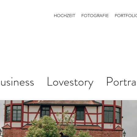
HOCHZEIT
FOTOGRAFIE
PORTFOLI
usiness
Lovestory
Portra
hzeit
Babybauch
Hochze