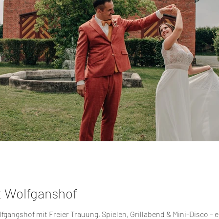
t Wolfganshof
angshof mit Freier Trauung, Spielen, Grillabend & Mini-Disco – ei