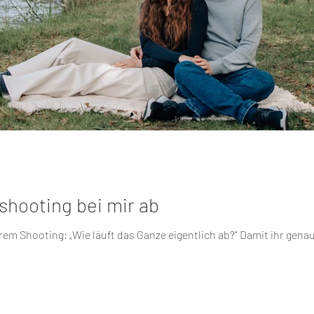
rshooting bei mir ab
hrem Shooting: „Wie läuft das Ganze eigentlich ab?“ Damit ihr gena