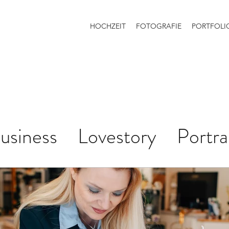
HOCHZEIT
FOTOGRAFIE
PORTFOLI
usiness
Lovestory
Portra
hzeit
Babybauch
Hochze