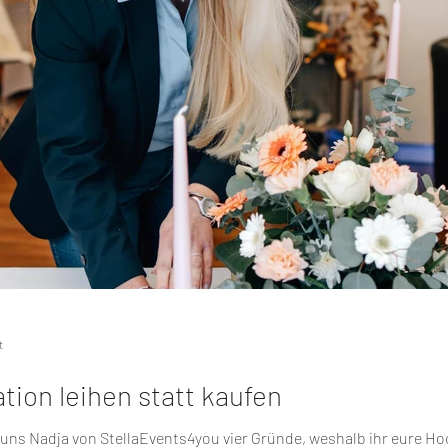
t
ion leihen statt kaufen
uns Nadja von StellaEvents4you vier Gründe, weshalb ihr eure Hoc