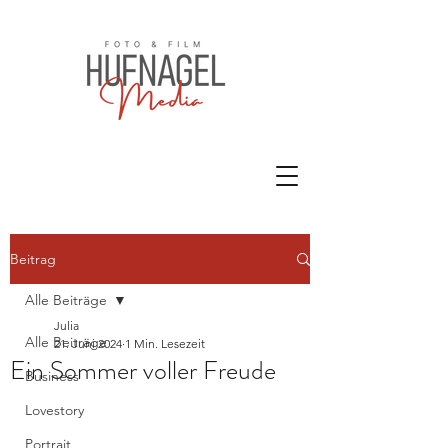
Beitrag
Alle Beiträge
Julia
Alle Beiträge
21. Juni 2024
1 Min. Lesezeit
Ein Sommer voller Freude
Business
Lovestory
Portrait