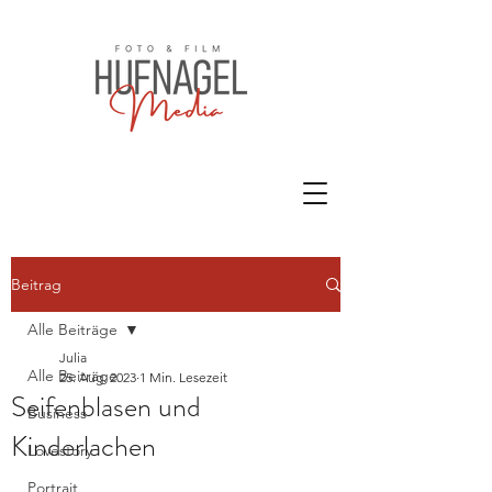
Beitrag
Alle Beiträge
Julia
Alle Beiträge
25. Aug. 2023
1 Min. Lesezeit
Seifenblasen und
Business
Kinderlachen
Lovestory
Portrait