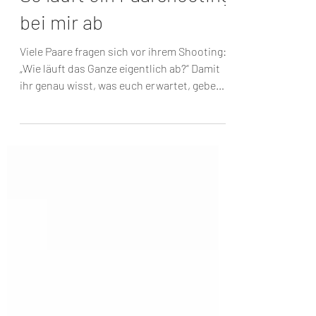
14. Nov. 2025
2 Min. Lesezeit
So läuft ein Paarshooting
bei mir ab
Viele Paare fragen sich vor ihrem Shooting:
„Wie läuft das Ganze eigentlich ab?“ Damit
ihr genau wisst, was euch erwartet, gebe
ich euch...