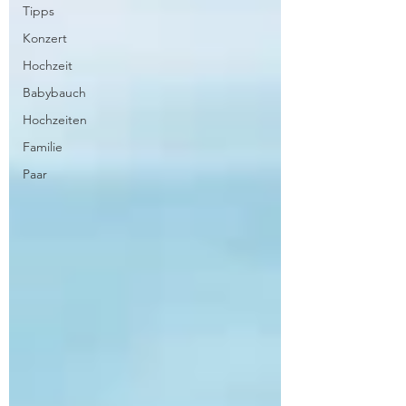
Tipps
Konzert
Hochzeit
Babybauch
Hochzeiten
Familie
Paar