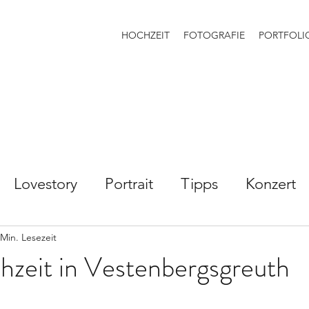
HOCHZEIT
FOTOGRAFIE
PORTFOLI
Lovestory
Portrait
Tipps
Konzert
ten
Familie
Paar
 Min. Lesezeit
hzeit in Vestenbergsgreuth