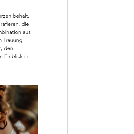
rzen behält. 
afieren, die 
mbination aus 
n Trauung 
, den 
 Einblick in 