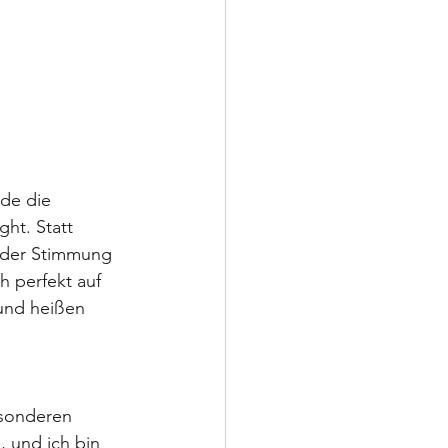
de die 
ht. Statt 
 der Stimmung 
 perfekt auf 
und heißen 
esonderen 
 und ich bin 